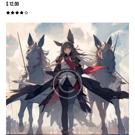
$
12.00
Valora
do con
4.00
de 5