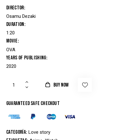
base a
valoració
Director
n de un
cliente
Osamu Dezaki
Duration
1:20
Movie
OVA
Years of Publishing
2020
BUY NOW
Guaranteed safe checkout
Categoría:
Love story