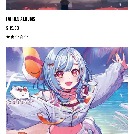
FAIRIES ALBUMS
$
19.00
Val
ora
do
con
2.0
0
de
5