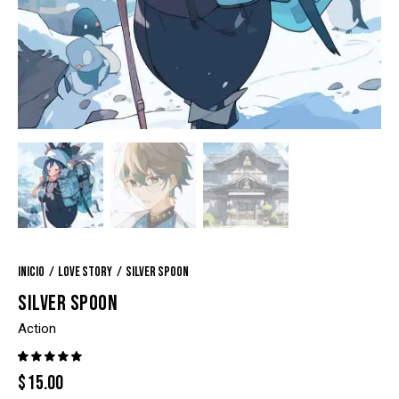
Inicio
Love story
Silver spoon
SILVER SPOON
Action
Valorado
1
$
15.00
con
5.00
de 5 en