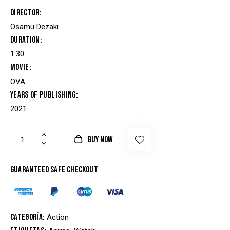
3.00
de 5
Director
en
base
Osamu Dezaki
a
valor
Duration
ación
de
un
1:30
client
e
Movie
OVA
Years of Publishing
2021
BUY NOW
Guaranteed safe checkout
Categoría:
Action