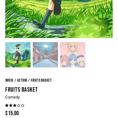
Inicio
Action
Fruits basket
FRUITS BASKET
Comedy
Valor
1
$
15.00
ado
con