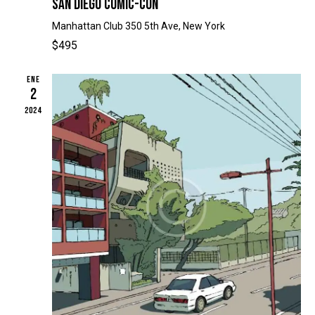
E
SAN DIEGO COMIC-CON
V
N
Manhattan Club
350 5th Ave, New York
I
T
$495
S
O
T
ENE
A
2
S
2024
D
E
E
V
E
N
T
O
S