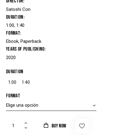
Director
base
a
Satoshi Con
valorac
ión de
Duration
un
cliente
1:00, 1:40
Format
Ebook, Paperback
Years of Publishing
2020
Duration
1:00
1:40
Format
BUY NOW