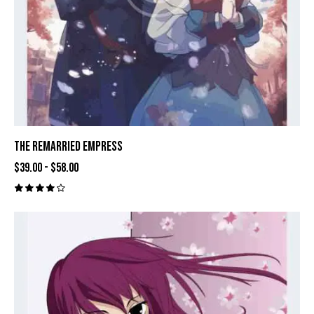
THE REMARRIED EMPRESS
$
39.00
-
$
58.00
Valora
do con
4.00
de 5