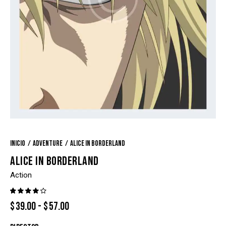
Inicio
Adventure
Alice in borderland
ALICE IN BORDERLAND
Action
Valora
1
$
39.00
-
$
57.00
do con
4.00
de 5
en