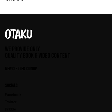
Valorado
con
5.00
de 5
WE PROVIDE ONLY
QUALITY BOOK & VIDEO CONTENT
NEWSLETTER SIGNUP
SOCIALS
Facebook
Twitter
Dribble