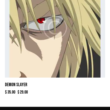
DEMON SLAYER
$
35.00
$
29.00