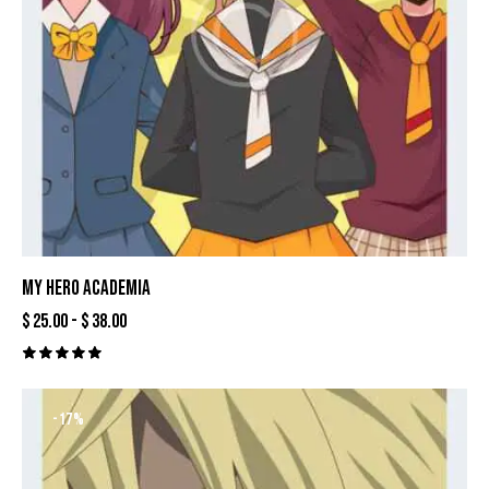
MY HERO ACADEMIA
$
25.00
-
$
38.00
Valorado
con
5.00
-17%
de 5