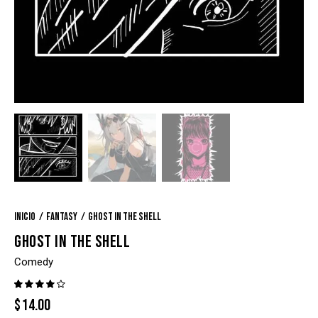
Inicio
Fantasy
Ghost in the shell
GHOST IN THE SHELL
Comedy
Valora
1
$
14.00
do con
4.00