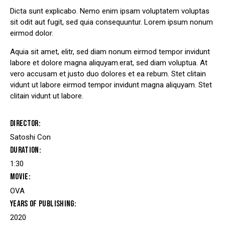
de 5
en
Dicta sunt explicabo. Nemo enim ipsam voluptatem voluptas
base
sit odit aut fugit, sed quia consequuntur. Lorem ipsum nonum
a
valorac
eirmod dolor.
ión de
un
cliente
Aquia sit amet, elitr, sed diam nonum eirmod tempor invidunt
labore et dolore magna aliquyam.erat, sed diam voluptua. At
vero accusam et justo duo dolores et ea rebum. Stet clitain
vidunt ut labore eirmod tempor invidunt magna aliquyam. Stet
clitain vidunt ut labore.
Director
Satoshi Con
Duration
1:30
Movie
OVA
Years of Publishing
2020