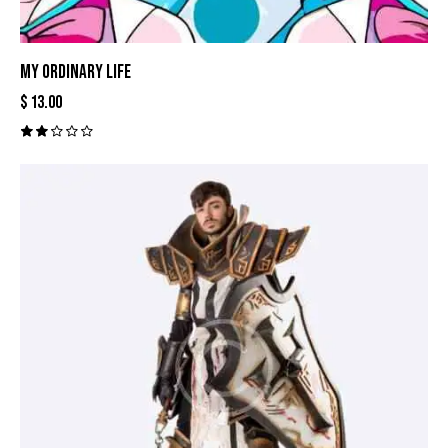
MY ORDINARY LIFE
$
13.00
Val
ora
do
con
2.0
0
de
5