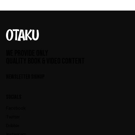
do con
4.00
de 5
WE PROVIDE ONLY
QUALITY BOOK & VIDEO CONTENT
NEWSLETTER SIGNUP
SOCIALS
Facebook
Twitter
Dribble
Instagram