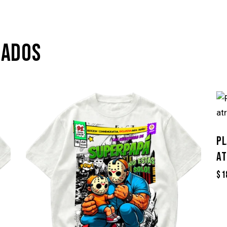
NADOS
PL
AT
$
1