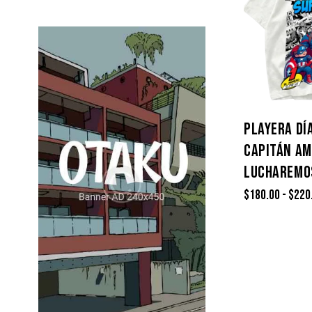
or
2
a
de
d
5
o
c
o
n
1
d
e
5
PLAYERA DÍ
CAPITÁN AM
LUCHAREMO
$
180.00
-
$
220