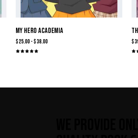
MY HERO ACADEMIA
TH
$
25.00
-
$
38.00
$
3
Valorado
Va
con
do
5.00
4.
de 5
de
WE PROVIDE ONL