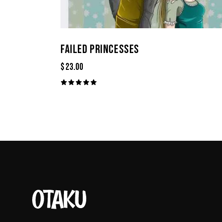
FAILED PRINCESSES
$
23.00
Valorado
con
5.00
de 5