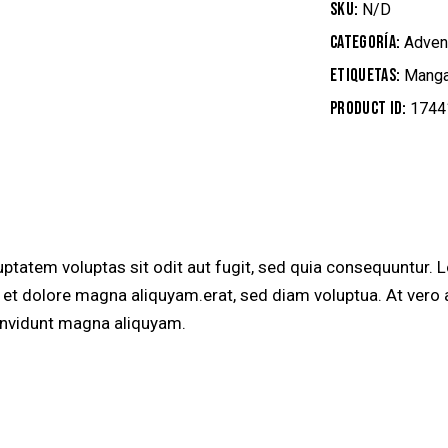
SKU:
N/D
Categoría:
Adven
Etiquetas:
Mang
Product ID:
1744
tatem voluptas sit odit aut fugit, sed quia consequuntur. Lo
et dolore magna aliquyam.erat, sed diam voluptua. At vero 
 invidunt magna aliquyam.