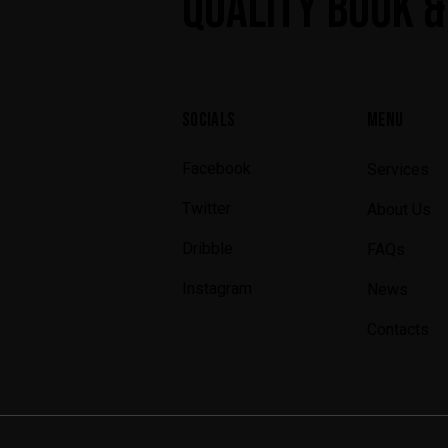
QUALITY BOOK &
SOCIALS
MENU
Facebook
Services
Twitter
About Us
Dribble
FAQs
Instagram
News
Contacts