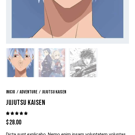
Inicio
Adventure
Jujutsu Kaisen
JUJUTSU KAISEN
Valorado
1
$
28.00
con
5.00
de 5 en
base a
valoració
Dicta sunt explicabo. Nemo enim ipsam voluptatem voluptas