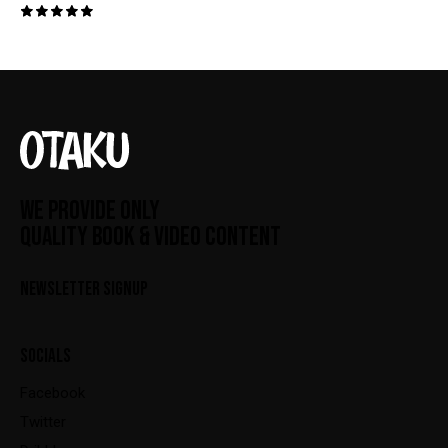
Valorado
con
5.00
de 5
WE PROVIDE ONLY
QUALITY BOOK & VIDEO CONTENT
NEWSLETTER SIGNUP
SOCIALS
Facebook
Twitter