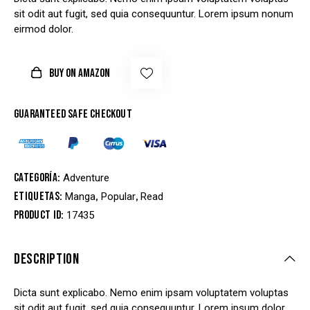
n de un
sit odit aut fugit, sed quia consequuntur. Lorem ipsum nonum
cliente
eirmod dolor.
BUY ON AMAZON
Guaranteed safe checkout
Categoría:
Adventure
Etiquetas:
,
,
Manga
Popular
Read
Product ID:
17435
DESCRIPTION
Dicta sunt explicabo. Nemo enim ipsam voluptatem voluptas
sit odit aut fugit, sed quia consequuntur. Lorem ipsum dolor.