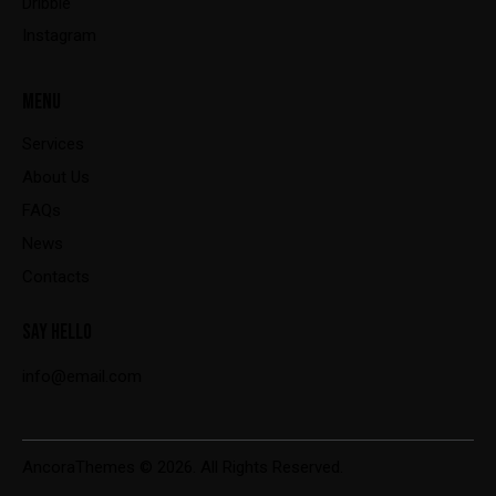
Dribble
Instagram
MENU
Services
About Us
FAQs
News
Contacts
SAY HELLO
info@email.com
AncoraThemes
© 2026. All Rights Reserved.