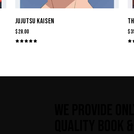
JUJUTSU KAISEN
TH
$
28.00
$
3
Valorado
Va
con
co
5.00
5.
de 5
de
WE PROVIDE ONL
QUALITY BOOK &