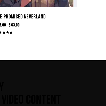
E PROMISED NEVERLAND
5.00
-
$
63.00
lorado
n
00
 5
Y
 VIDEO CONTENT