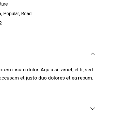
ture
,
,
a
Popular
Read
2
rem ipsum dolor. Aquia sit amet, elitr, sed
accusam et justo duo dolores et ea rebum.