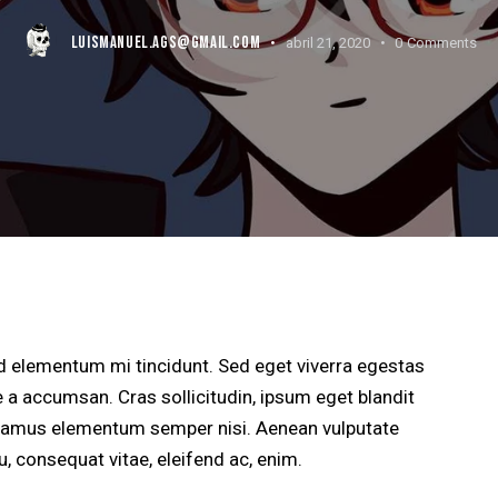
LUISMANUEL.AGS@GMAIL.COM
abril 21, 2020
0
Comments
d elementum mi tincidunt. Sed eget viverra egestas
 a accumsan. Cras sollicitudin, ipsum eget blandit
 Vivamus elementum semper nisi. Aenean vulputate
eu, consequat vitae, eleifend ac, enim.