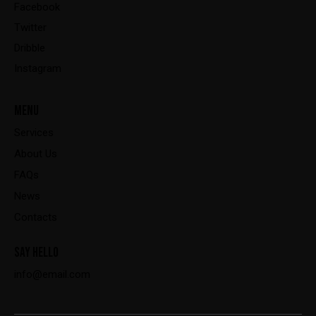
Facebook
Twitter
Dribble
Instagram
MENU
Services
About Us
FAQs
News
Contacts
SAY HELLO
info@email.com