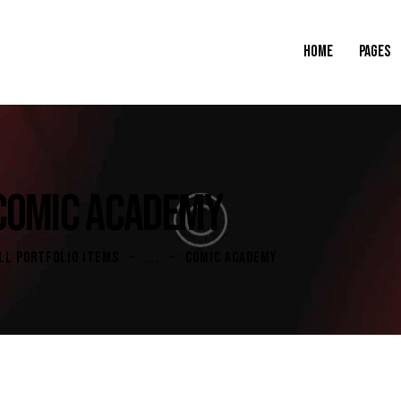
HOME
PAGES
COMIC ACADEMY
LL PORTFOLIO ITEMS
...
COMIC ACADEMY