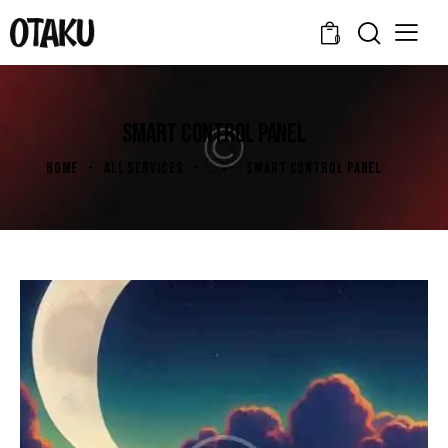
0
SMART CONTROL PANEL
HOME
ALL SERVICES
...
SMART CONTROL PANEL