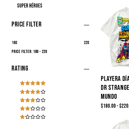
Super Héroes
Price Filter
180
220
Price Filter:
180 - 220
Rating
PLAYERA DÍ
DR STRANGE
Valorado
con
5
de
MUNDO
Valorad
5
o con
4
$
180.00
-
$
220
Valor
de 5
ado
Val
con
3
ora
de 5
V
do
al
con