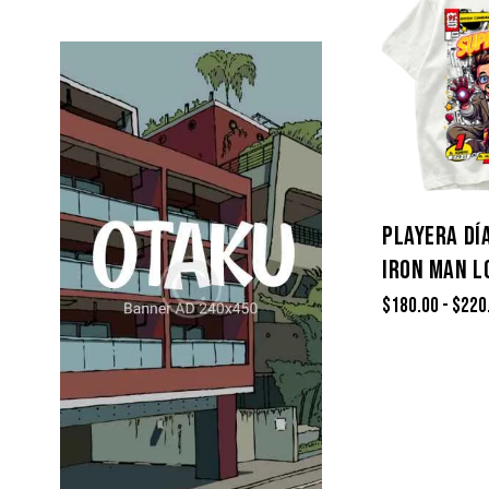
or
2
a
de
d
5
o
c
o
n
1
d
e
5
PLAYERA DÍ
IRON MAN L
$
180.00
-
$
220